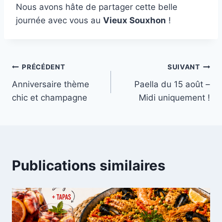
Nous avons hâte de partager cette belle
journée avec vous au
Vieux Souxhon
!
Navigation
PRÉCÉDENT
SUIVANT
Anniversaire thème
Paella du 15 août –
de
chic et champagne
Midi uniquement !
l’article
Publications similaires