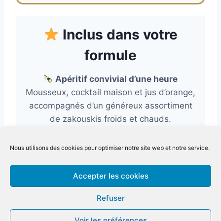
Inclus dans votre
formule
Apéritif convivial d’une heure
Mousseux, cocktail maison et jus d’orange,
accompagnés d’un généreux assortiment
de zakouskis froids et chauds.
Forfait boissons jusqu’à 2h maximum
Sélection de vins de la maison (blanc,
Nous utilisons des cookies pour optimiser notre site web et notre service.
rouge et rosé), bières, eaux, limonades et
boissons sans alcool.
Accepter les cookies
🏛
Salle gratuite
(selon nos conditions)
Refuser
Voir les conditions
Voir les préférences