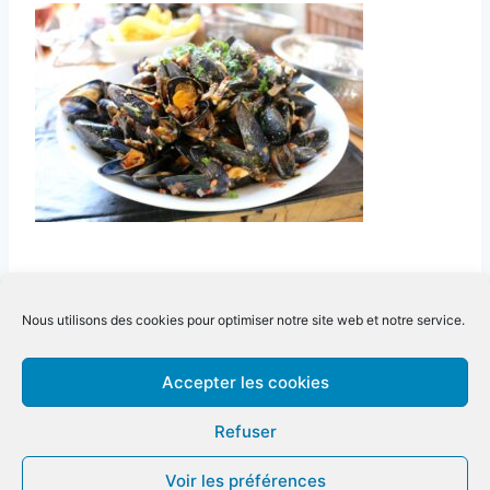
DÉTAILS
Nous utilisons des cookies pour optimiser notre site web et notre service.
Date :
juillet 21
Catégorie d’Évènement:
Accepter les cookies
Evénement ouvert au public
Refuser
Non disponible
Non disponible
Voir les préférences