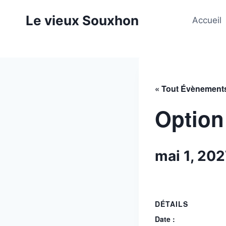
Aller
Le vieux Souxhon
au
Accueil
contenu
« Tout Évènement
Option
mai 1, 20
DÉTAILS
Date :