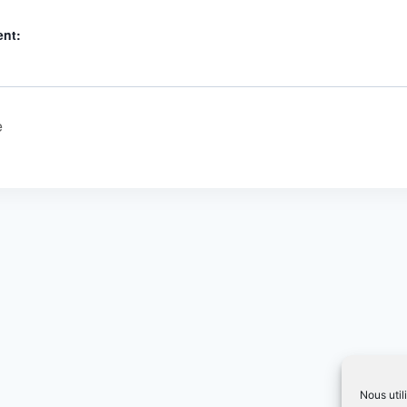
ent:
e
Nous util