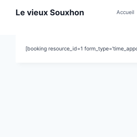
Aller
Le vieux Souxhon
au
Accueil
contenu
[booking resource_id=1 form_type=’time_app