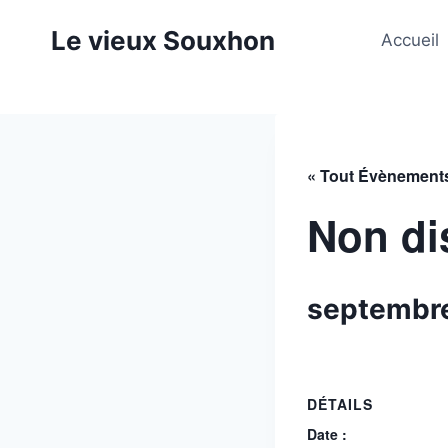
Aller
Le vieux Souxhon
au
Accueil
contenu
« Tout Évènement
Non di
septembr
DÉTAILS
Date :