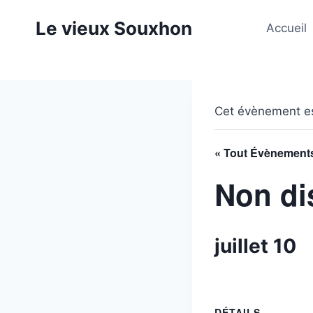
Aller
Le vieux Souxhon
au
Accueil
contenu
Cet évènement es
« Tout Évènement
Non di
juillet 10
DÉTAILS